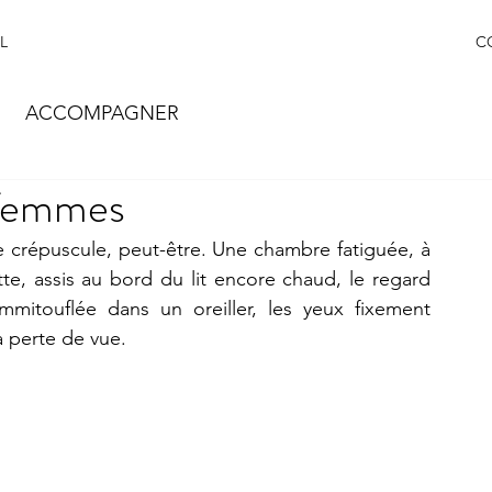
L
C
ACCOMPAGNER
 femmes
 crépuscule, peut-être. Une chambre fatiguée, à 
, assis au bord du lit encore chaud, le regard 
mitouflée dans un oreiller, les yeux fixement 
à perte de vue. 