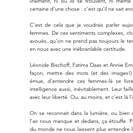
vraiment, ni où ils se trouvent, ni même 
certaine d'une chose : c'est qu'il ne sait enc
C'est de cela que je voudrais parler auj
femmes. De ces sentiments complexes, change
avoués, qu'on ne prend pas toujours le temp
en nous avec une inébranlable certitude. 
Léonide Bischoff, Fatima Daas et Annie Erna
façon, mettre des mots (et des images!)
émue, d'entendre ces femmes-là se livrer
intelligence aussi, inévitablement. Leur faille
avec leur liberté. Ou, au moins, et c'est là l'
On se reconnait dans la lumière, ou bien d
l’air nous manque et dedans, ça étouffe. Pa
du monde ne nous laissent plus entendre le 