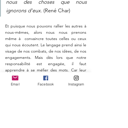
nous des choses que nous 
ignorons d’eux.
 (René Char)
Et puisque nous pouvons rallier les autres à 
nous-mêmes, alors nous nous prenons 
même à  convaincre toutes celles ou ceux 
qui nous écoutent. Le langage prend ainsi le 
visage de nos combats, de nos idées, de nos 
engagements. Mais dès lors que notre 
responsabilité est engagée, il faut 
apprendre à se méfier des mots. Car leur 
faculté d'évolution les rend, par définition, 
également poreux aux changements de 
Email
Facebook
Instagram
vérités et de mœurs... Tourner sept fois 
notre langue dans notre bouche nous 
évitera certainement de fâcheux lapsus et 
indélicatesses, tout en nous assurant la 
précieuse rigueur dans le choix de nos 
paroles. Mais cela ne nous protégera pas de 
ce que nous ignorons.