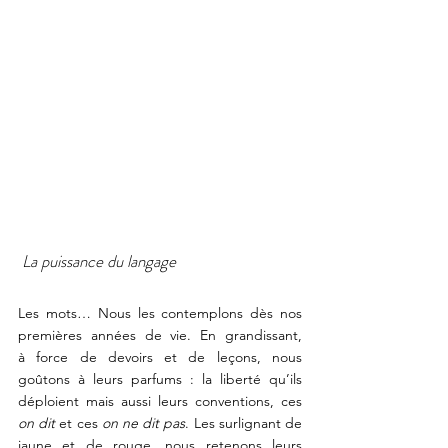
 La puissance du langage
Les mots… Nous les contemplons dès nos 
premières années de vie. En grandissant, 
à
 force de devoirs et de leçons, 
nous 
goûtons à leurs parfums : la liberté qu’ils 
déploient mais aussi leurs conventions, ces 
on dit
 et ces 
on ne dit pas
. Les surlignant de 
jaune et de rouge, nous retenons leurs 