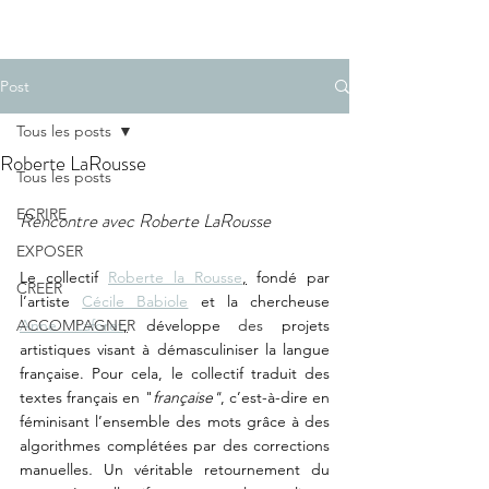
Post
Tous les posts
Roberte LaRousse
Tous les posts
ECRIRE
Rencontre avec Roberte LaRousse
EXPOSER
Le collectif 
Roberte la Rousse
,
 fondé par 
CREER
l’artiste 
Cécile Babiole
 et la chercheuse 
ACCOMPAGNER
Anne Laforet
,
 développe 
des 
projets 
artistiques visant à démasculiniser la langue 
française. Pour cela, le collectif traduit des 
textes français en "
française"
, c’est-à-dire en 
féminisant l’ensemble des mots grâce à des 
algorithmes complétées par des corrections 
manuelles
.
 Un véritable retournement du 