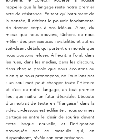
extrême, le collectif Roberte la Rousse 
rappelle que le langage reste notre premier 
acte de résistance. En tant qu’instrument de 
la pensée, il détient le pouvoir fondamental 
de donner corps à nos idéaux. Alors, du 
mieux que nous pouvons, tâchons de nous 
méfier des pernicieuses invisibilités et autres 
soit-disant détails qui portent un monde que 
nous pouvons refuser. A l’écrit, à l’oral, dans 
les rues, dans les médias, dans les discours, 
dans chaque parole que nous écoutons ou 
bien que nous prononçons
, ne l’oublions pas 
: un seul mot peut changer toute l'Histoire 
et c'est
 de notre langage, en tout premier 
lieu, que naîtra un futur désirable. 
L’écoute 
d’un extrait de texte en "française" dans la 
vidéo ci-dessous est édifiante : nous sommes 
partagé
·e
s entre le désir de sourire devant 
cette langue nouvelle, et l’indignation 
provoquée par ce masculin qui, en 
disparaissant, révèle son omniprésence.